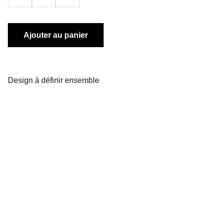
Ajouter au panier
Design à définir ensemble
Contact
+33 06 71 21 86 90
contact@creacnantes.com
Adresse