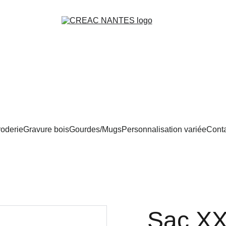
oderie
Gravure bois
Gourdes/Mugs
Personnalisation variée
Conta
Sac XX