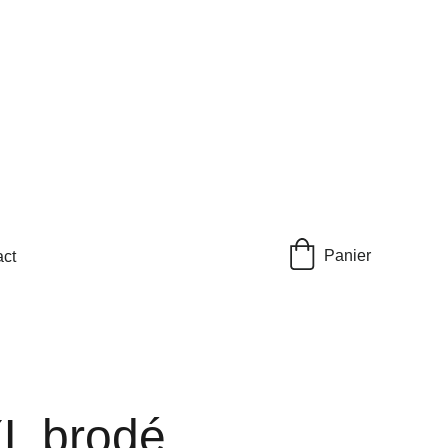
Panier
ct
L brodé