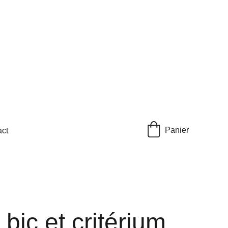
Panier
ct
bic et critérium