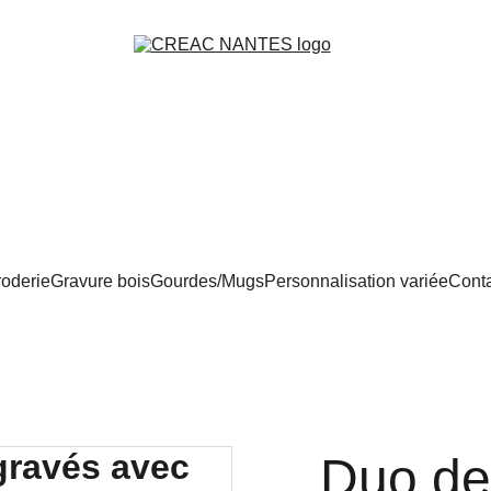
oderie
Gravure bois
Gourdes/Mugs
Personnalisation variée
Conta
Duo de 